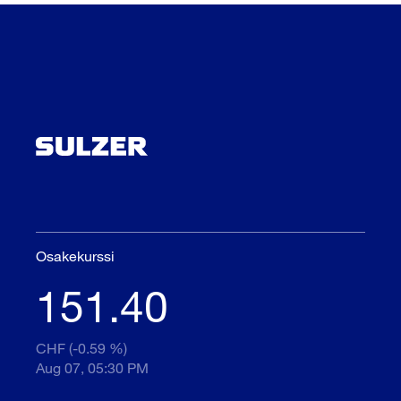
Osakekurssi
151.40
CHF (-0.59 %)
Aug 07, 05:30 PM