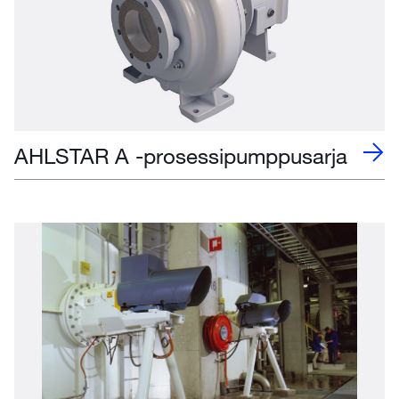
AHLSTAR A -prosessipumppusarja