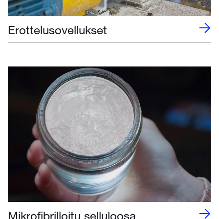
Erottelusovellukset
Mikrofibrilloitu selluloosa