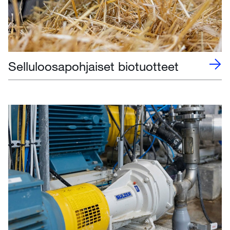
Selluloosapohjaiset biotuotteet