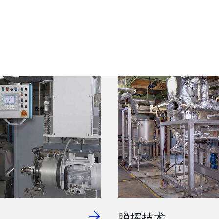
术
脱挥技术