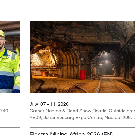
九月 07 - 11, 2026
1740
Corner Nasrec & Rand Show Roads, Outside are
YE09, Johannesburg Expo Centre, Nasrec, 2091,
Johannesburg, 南非
Electra Mining Africa 2026 (EN)