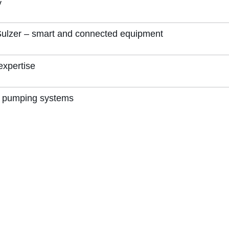
y
 Sulzer – smart and connected equipment
expertise
of pumping systems