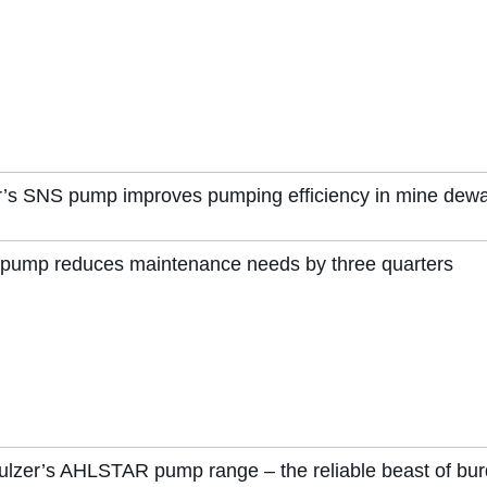
r’s SNS pump improves pumping efficiency in mine dewa
pump reduces maintenance needs by three quarters
 Sulzer’s AHLSTAR pump range – the reliable beast of bur