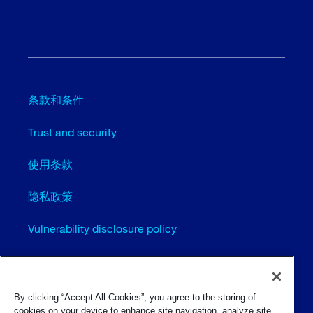
条款和条件
Trust and security
使用条款
隐私政策
Vulnerability disclosure policy
Cookie settings (EN)
站点地图
By clicking “Accept All Cookies”, you agree to the storing of
cookies on your device to enhance site navigation, analyze site