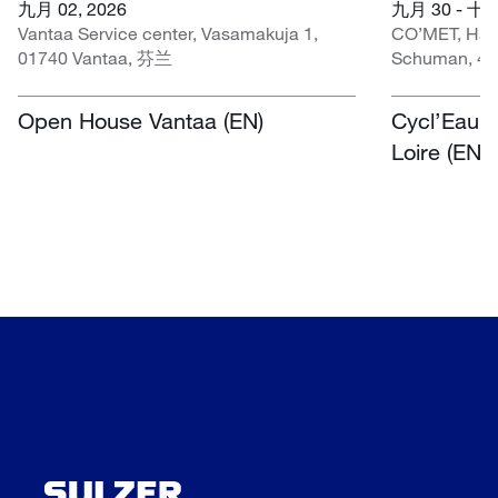
九月 02, 2026
九月 30 - 十月
Vantaa Service center, Vasamakuja 1,
CO’MET, Hall 
01740 Vantaa, 芬兰
Schuman, 45
Open House Vantaa (EN)
Cycl’Eau O
Loire (EN)