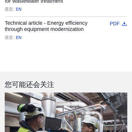
for wastewater treatment
语言:
EN
Technical article - Energy efficiency
PDF
through equipment modernization
语言:
EN
您可能还会关注