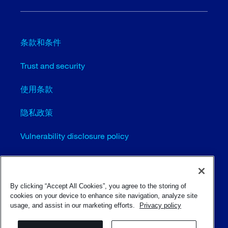
条款和条件
Trust and security
使用条款
隐私政策
Vulnerability disclosure policy
Cookie settings (EN)
站点地图
By clicking “Accept All Cookies”, you agree to the storing of
cookies on your device to enhance site navigation, analyze site
usage, and assist in our marketing efforts.
Privacy policy
© Sulzer Ltd 1996 - 2025