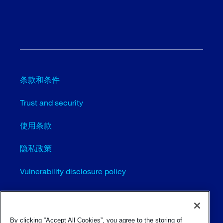
条款和条件
Trust and security
使用条款
隐私政策
Vulnerability disclosure policy
Cookie settings (EN)
站点地图
By clicking “Accept All Cookies”, you agree to the storing of