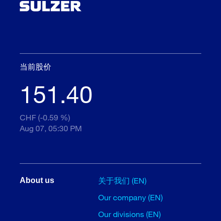
当前股价
151.40
CHF (-0.59 %)
Aug 07, 05:30 PM
关于我们 (EN)
About us
Our company (EN)
Our divisions (EN)