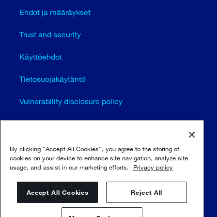
Ehdot ja määräykset
Trust and security
Käyttöehdot
Tietosuojakäytäntö
Vulnerability disclosure policy
Cookie settings (EN)
Sivustokartta
By clicking “Accept All Cookies”, you agree to the storing of
cookies on your device to enhance site navigation, analyze site
usage, and assist in our marketing efforts.
Privacy policy
© Sulzer Ltd 1996 - 2025
Accept All Cookies
Reject All