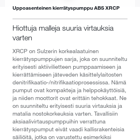
Uppoasenteinen kierrätyspumppu ABS XRCP
Hiottuja malleja suuria virtauksia
varten
XRCP on Sulzerin korkealaatuinen
kierrätyspumppujen sarja, joka on suunniteltu
erityisesti aktiivilietteen pumppaamiseen ja
kierrättämiseen jäteveden käsittelylaitosten
denitrifikaatio-/nitrifikaatioprosessissa. Nämä
pumput ovat kompakteja ja helppokäyttöisiä,
ja niiden moottorit ovat erittäin tehokkaat. Ne
on suunniteltu erityisesti suuria virtauksia ja
matalia nostokorkeuksia varten. Tavallisiin
aksiaalivirtauspumppuihin verrattuna
kierrätyspumput eivät vaadi kallisrakenteisia
säiliöitä, jotka on varustettu esimerkiksi