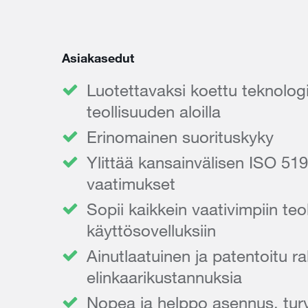
Asiakasedut
Luotettavaksi koettu teknologia
teollisuuden aloilla
Erinomainen suorituskyky
Ylittää kansainvälisen ISO 51
vaatimukset
Sopii kaikkein vaativimpiin teoll
käyttösovelluksiin
Ainutlaatuinen ja patentoitu 
elinkaarikustannuksia
Nopea ja helppo asennus, turv