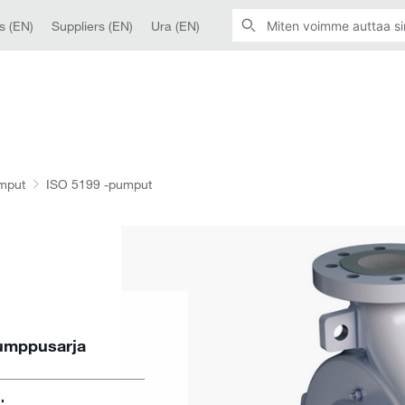
s (EN)
Suppliers (EN)
Ura (EN)
umput
ISO 5199 -pumput
umppusarja