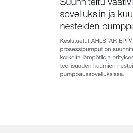
Suunniteltu vaativi
sovelluksiin ja ku
nesteiden pumpp
Keskituetut AHLSTAR EPP/
prosessipumput on suunnit
korkeita lämpötiloja erityises
teollisuuden kuumien neste
pumppaussovelluksissa.