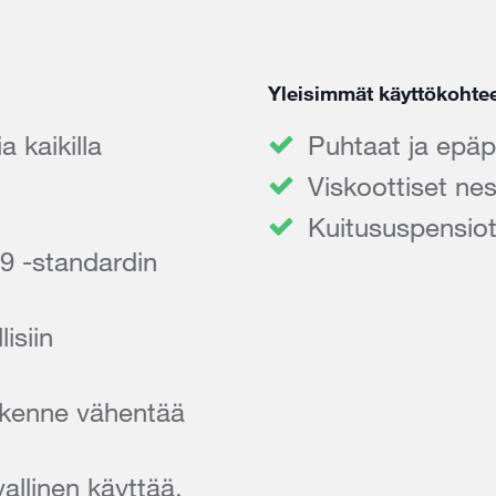
Yleisimmät käyttökohte
 kaikilla
Puhtaat ja epä
Viskoottiset ne
Kuitususpensio
99 -standardin
isiin
rakenne vähentää
allinen käyttää,