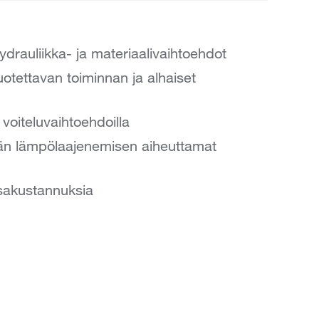
ydrauliikka- ja materiaalivaihtoehdot
 luotettavan toiminnan ja alhaiset
 voiteluvaihtoehdoilla
tään lämpölaajenemisen aiheuttamat
sakustannuksia