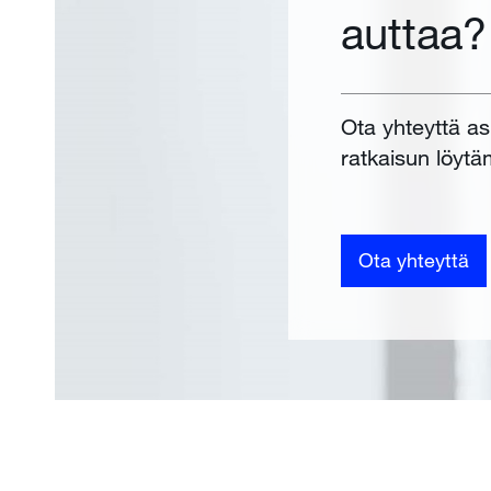
auttaa?
Ota yhteyttä a
ratkaisun löytä
Ota yhteyttä