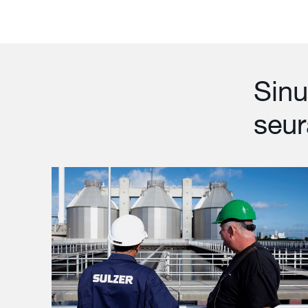
Sinu
seur