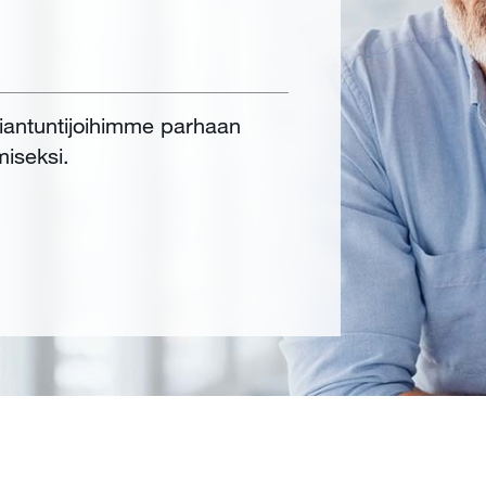
siantuntijoihimme parhaan
miseksi.