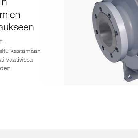
in
umien
aukseen
T -
eltu kestämään
ti vaativissa
iden