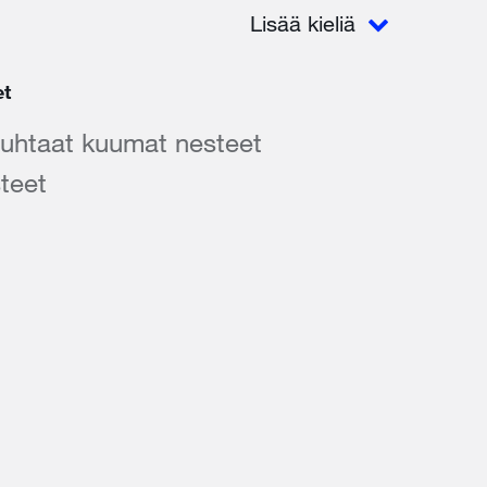
Lisää kieliä
et
puhtaat kuumat nesteet
steet
t