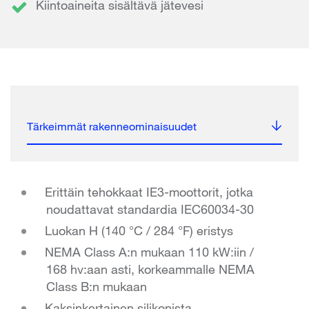
Kiintoaineita sisältävä jätevesi
Tärkeimmät rakenneominaisuudet
Erittäin tehokkaat IE3-moottorit, jotka
noudattavat standardia IEC60034-30
Luokan H (140 °C / 284 °F) eristys
NEMA Class A:n mukaan 110 kW:iin /
168 hv:aan asti, korkeammalle NEMA
Class B:n mukaan
Kaksinkertainen silikonista