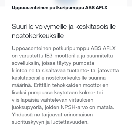
Uppoasenteinen potkuripumppu ABS AFLX
Suurille volyymeille ja keskitasoisille
nostokorkeuksille
Uppoasenteinen potkuripumppu ABS AFLX
on varustettu IE3-moottorilla ja suunniteltu
sovelluksiin, joissa täytyy pumpata
kiintoaineita sisältävää tuotanto- tai jätevettä
keskitasoisille nostokorkeuksille suurina
määrinä. Erittäin tehokkaiden moottorien
lisäksi pumpussa käytetään kolme- tai
viisilapaisia vaihtelevan virtauksen
juoksupyöriä, joiden NPSH-arvo on matala.
Yhdessä ne tarjoavat erinomaisen
suorituskyvyn ja luotettavuuden.