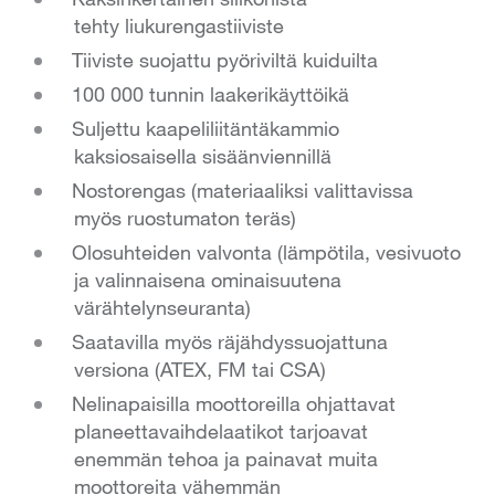
tehty liukurengastiiviste
Tiiviste suojattu pyöriviltä kuiduilta
100 000 tunnin laakerikäyttöikä
Suljettu kaapeliliitäntäkammio
kaksiosaisella sisäänviennillä
Nostorengas (materiaaliksi valittavissa
myös ruostumaton teräs)
Olosuhteiden valvonta (lämpötila, vesivuoto
ja valinnaisena ominaisuutena
värähtelynseuranta)
Saatavilla myös räjähdyssuojattuna
versiona (ATEX, FM tai CSA)
Nelinapaisilla moottoreilla ohjattavat
planeettavaihdelaatikot tarjoavat
enemmän tehoa ja painavat muita
moottoreita vähemmän