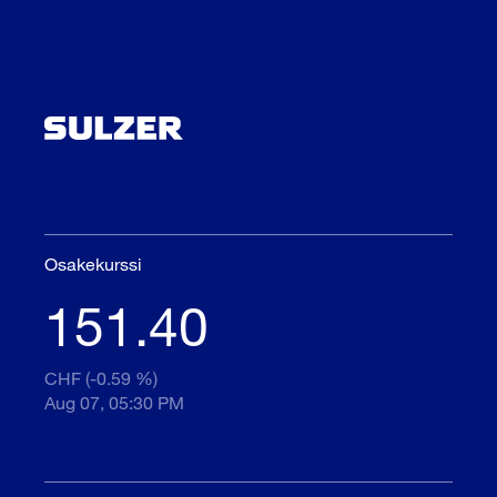
Osakekurssi
151.40
CHF (-0.59 %)
Aug 07, 05:30 PM