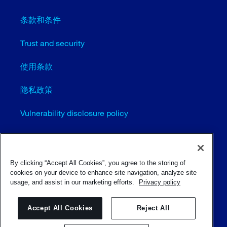
条款和条件
Trust and security
使用条款
隐私政策
Vulnerability disclosure policy
Cookie settings (EN)
站点地图
By clicking “Accept All Cookies”, you agree to the storing of
cookies on your device to enhance site navigation, analyze site
usage, and assist in our marketing efforts.
Privacy policy
© Sulzer Ltd 1996 - 2025
Accept All Cookies
Reject All