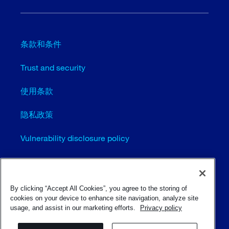
条款和条件
Trust and security
使用条款
隐私政策
Vulnerability disclosure policy
Cookie settings (EN)
站点地图
By clicking “Accept All Cookies”, you agree to the storing of
cookies on your device to enhance site navigation, analyze site
usage, and assist in our marketing efforts.
Privacy policy
© Sulzer Ltd 1996 - 2025