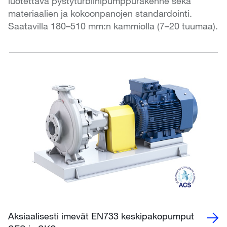
luotettava pystyturbiinipumppurakenne sekä
materiaalien ja kokoonpanojen standardointi.
Saatavilla 180–510 mm:n kammiolla (7–20 tuumaa).
Aksiaalisesti imevät EN733 keskipakopumput