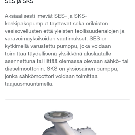
SES ja SKS
Aksiaalisesti imevät SES- ja SKS-
keskipakopumput täyttävät sekä erilaisten
vesisovellusten että yleisten teollisuudenalojen ja
varavoimayksiköiden vaatimukset. SES on
kytkimellä varustettu pumppu, joka voidaan
toimittaa täydellisenä yksikkönä aluslaatalle
asennettuna tai liittää olemassa olevaan sähkö- tai
dieselmoottoriin. SKS on yksiosainen pumppu,
jonka sähkömoottori voidaan toimittaa
taajuusmuuntimella.