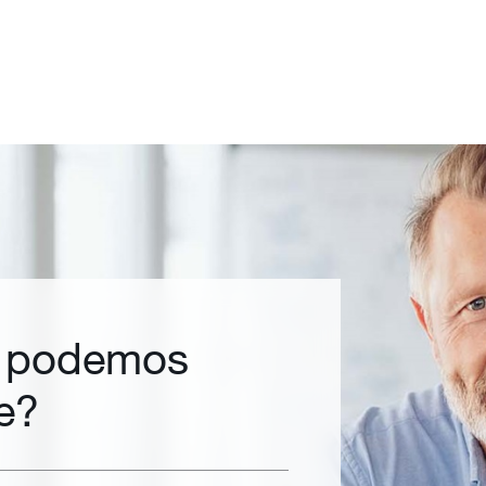
 podemos
e?