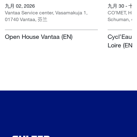
九月 02, 2026
九月 30 - 十月
Vantaa Service center, Vasamakuja 1,
CO’MET, Hall 
01740 Vantaa, 芬兰
Schuman, 45
Open House Vantaa (EN)
Cycl’Eau O
Loire (EN)