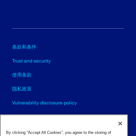
条款和条件
Trust and security
使用条款
隐私政策
Vulnerability disclosure policy
Cookie settings (EN)
站点地图
By clicking “Accept All Cookies”, you agree to the storing of