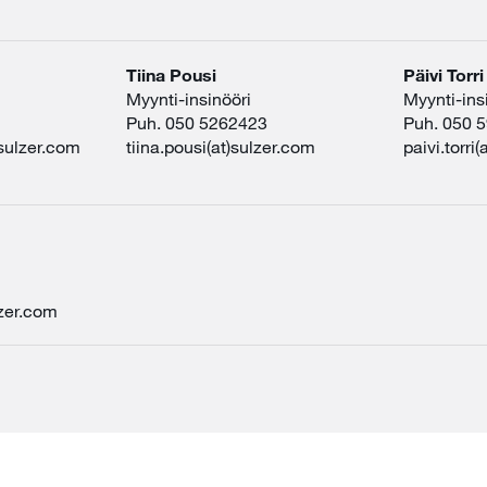
Tiina Pousi
Päivi Torri
Myynti-insinööri
Myynti-ins
Puh. 050 5262423
Puh. 050 
sulzer.com
tiina.pousi(at)sulzer.com
paivi.torri
lzer.com