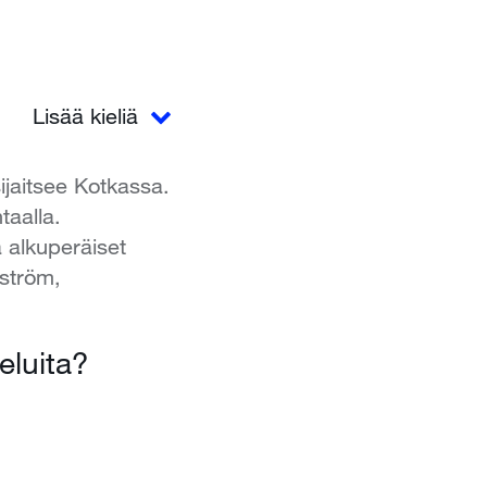
Lisää kieliä
ijaitsee Kotkassa.
taalla.
 alkuperäiset
lström,
veluita?