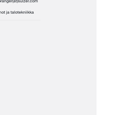
ranger(at)sulzer.com
t ja talotekniikka