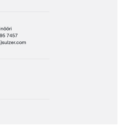
inööri
595 7457
(a)sulzer.com