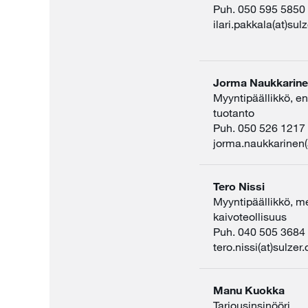
Puh. 050 595 5850
ilari.pakkala(at)sul
Jorma Naukkarin
Myyntipäällikkö, e
tuotanto
Puh. 050 526 1217
jorma.naukkarinen(
Tero Nissi
Myyntipäällikkö, met
kaivoteollisuus
Puh. 040 505 3684
tero.nissi(at)sulzer
Manu Kuokka
Tarjousinsinööri