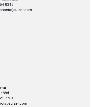
354 6315
onen(at)sulzer.com
namo
inööri
321 7781
mo(at)sulzer.com