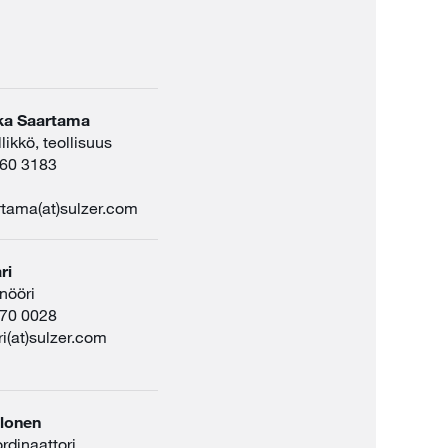
ka Saartama
ikkö, teollisuus
360 3183
tama(at)sulzer.com
ri
nööri
570 0028
i(at)sulzer.com
lonen
rdinaattori