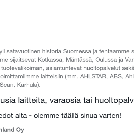
yli satavuotinen historia Suomessa ja tehtaamme s
e sijaitsevat Kotkassa, Mäntässä, Oulussa ja Van
tuotevalikoiman, asiantuntevat huoltopalvelut sekä
 toimittamiimme laitteisiin (mm. AHLSTAR, ABS, Ah
 Scan, Karhula).
usia laitteita, varaosia tai huoltopal
edot alta - olemme täällä sinua varten!
nland Oy