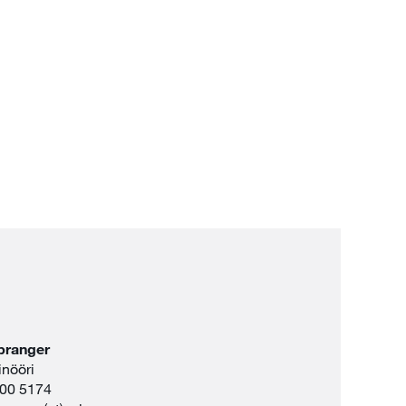
pranger
inööri
900 5174