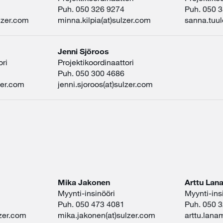
Puh. 050 326 9274
Puh. 050 
lzer.com
minna.kilpia(at)sulzer.com
sanna.tuul
Jenni Sjöroos
ori
Projektikoordinaattori
Puh. 050 300 4686
zer.com
jenni.sjoroos(at)sulzer.com
Mika Jakonen
Arttu La
Myynti-insinööri
Myynti-ins
Puh. 050 473 4081
Puh. 050 
lzer.com
mika.jakonen(at)sulzer.com
arttu.lana