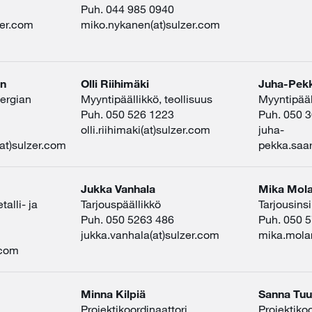
Puh. 044 985 0940
zer.com
miko.nykanen(at)sulzer.com
en
Olli Riihimäki
Juha-Pek
nergian
Myyntipäällikkö, teollisuus
Myyntipääll
Puh. 050 526 1223
Puh. 050 
olli.riihimaki(at)sulzer.com
juha-
at)sulzer.com
pekka.saar
Jukka Vanhala
Mika Mola
alli- ja
Tarjouspäällikkö
Tarjousinsi
Puh. 050 5263 486
Puh. 050 
jukka.vanhala(at)sulzer.com
mika.molar
.com
Minna Kilpiä
Sanna Tuu
Projektikoordinaattori
Projektikoo