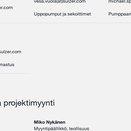
vesa.vuola(at)sulzer.com
michael.sp
zer.com
Uppopumput ja sekoittimet
Pumppaamo
sulzer.com
lmastus
a projektimyynti
Miko Nykänen
Myyntipäällikkö, teollisuus