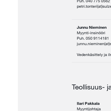
Puh. 040 775 0562
petri.tonteri(at)sul
Junnu Nieminen
Myynti-insinööri
Puh. 050 9114181
junnu.nieminen(at)
Vedenkäsittely ja i
Teollisuus- j
Ilari Pakkala
Myyntijohtaja