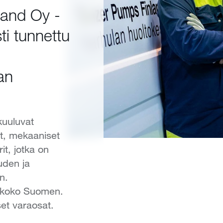
land Oy -
ti tunnettu
an
kuuluvat
t, mekaaniset
it, jotka on
uuden ja
n.
 koko Suomen.
et varaosat.