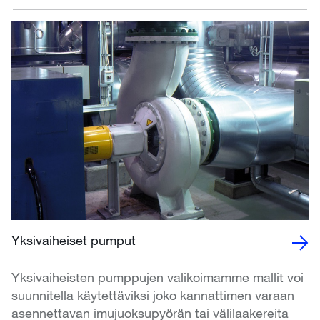
Yksivaiheiset pumput
Yksivaiheisten pumppujen valikoimamme mallit voi
suunnitella käytettäviksi joko kannattimen varaan
asennettavan imujuoksupyörän tai välilaakereita