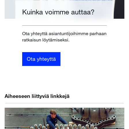
Kuinka voimme auttaa?
Ota yhteyttä asiantuntijoihimme parhaan
ratkaisun löytämiseksi.
Ota yhteyttä
Aiheeseen liittyviä linkkejä