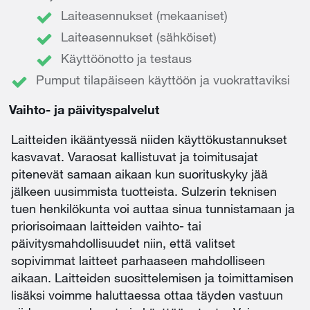
Laiteasennukset (mekaaniset)
Laiteasennukset (sähköiset)
Käyttöönotto ja testaus
Pumput tilapäiseen käyttöön ja vuokrattaviksi
Vaihto- ja päivityspalvelut
Laitteiden ikääntyessä niiden käyttökustannukset
kasvavat. Varaosat kallistuvat ja toimitusajat
pitenevät samaan aikaan kun suorituskyky jää
jälkeen uusimmista tuotteista. Sulzerin teknisen
tuen henkilökunta voi auttaa sinua tunnistamaan ja
priorisoimaan laitteiden vaihto- tai
päivitysmahdollisuudet niin, että valitset
sopivimmat laitteet parhaaseen mahdolliseen
aikaan. Laitteiden suosittelemisen ja toimittamisen
lisäksi voimme haluttaessa ottaa täyden vastuun