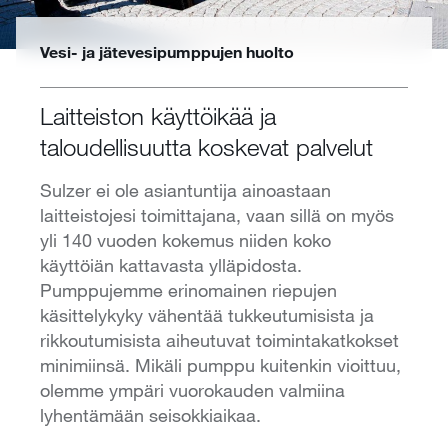
Vesi- ja jätevesipumppujen huolto
Laitteiston käyttöikää ja
taloudellisuutta koskevat palvelut
Sulzer ei ole asiantuntija ainoastaan
laitteistojesi toimittajana, vaan sillä on myös
yli 140 vuoden kokemus niiden koko
käyttöiän kattavasta ylläpidosta.
Pumppujemme erinomainen riepujen
käsittelykyky vähentää tukkeutumisista ja
rikkoutumisista aiheutuvat toimintakatkokset
minimiinsä. Mikäli pumppu kuitenkin vioittuu,
olemme ympäri vuorokauden valmiina
lyhentämään seisokkiaikaa.