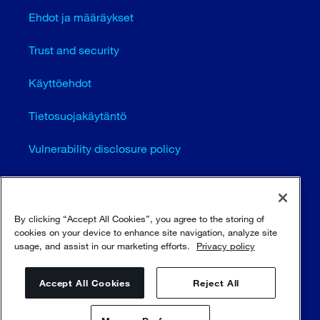
Ehdot ja määräykset
Trust and security
Käyttöehdot
Tietosuojakäytäntö
Vulnerability disclosure policy
Cookie settings (EN)
Sivustokartta
By clicking “Accept All Cookies”, you agree to the storing of
cookies on your device to enhance site navigation, analyze site
usage, and assist in our marketing efforts.
Privacy policy
© Sulzer Ltd 1996 - 2025
Accept All Cookies
Reject All