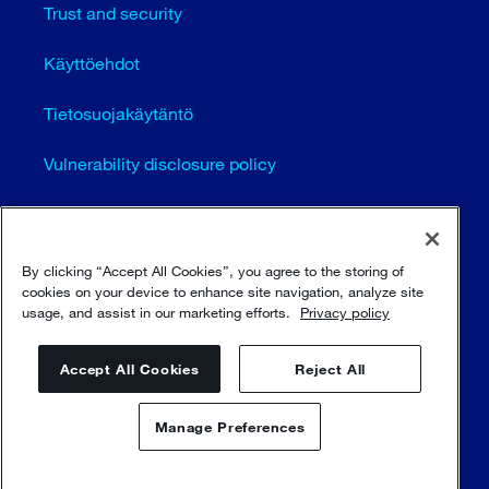
Trust and security
Käyttöehdot
Tietosuojakäytäntö
Vulnerability disclosure policy
Cookie settings (EN)
Sivustokartta
By clicking “Accept All Cookies”, you agree to the storing of
cookies on your device to enhance site navigation, analyze site
usage, and assist in our marketing efforts.
Privacy policy
© Sulzer Ltd 1996 - 2025
Accept All Cookies
Reject All
Manage Preferences
Ota yhteyttä