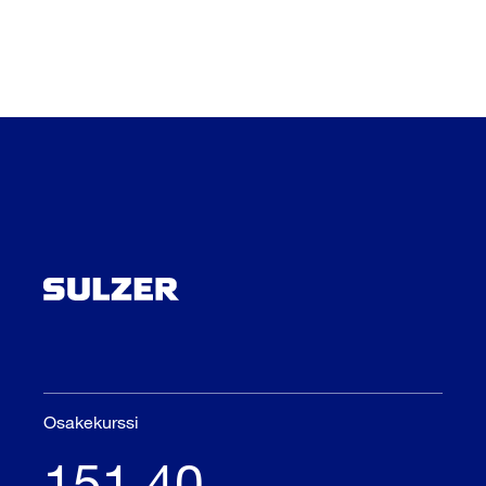
Osakekurssi
151.40