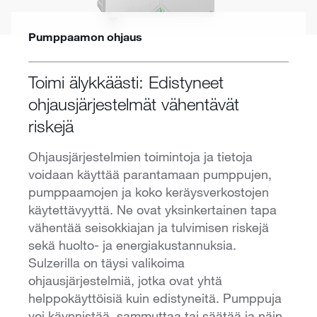
Pumppaamon ohjaus
Toimi älykkäästi: Edistyneet
ohjausjärjestelmät vähentävät
riskejä
Ohjausjärjestelmien toimintoja ja tietoja
voidaan käyttää parantamaan pumppujen,
pumppaamojen ja koko keräysverkostojen
käytettävyyttä. Ne ovat yksinkertainen tapa
vähentää seisokkiajan ja tulvimisen riskejä
sekä huolto- ja energiakustannuksia.
Sulzerilla on täysi valikoima
ohjausjärjestelmiä, jotka ovat yhtä
helppokäyttöisiä kuin edistyneitä. Pumppuja
voi käynnistää, sammuttaa tai säätää ja näin