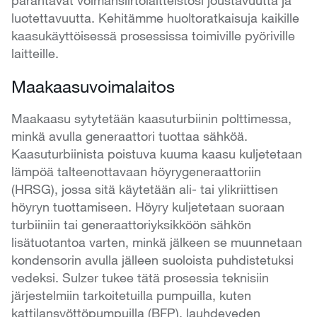
parantavat voimansiirtolaitteistosi joustavuutta ja
luotettavuutta. Kehitämme huoltoratkaisuja kaikille
kaasukäyttöisessä prosessissa toimiville pyöriville
laitteille.
Maakaasuvoimalaitos
Maakaasu sytytetään kaasuturbiinin polttimessa,
minkä avulla generaattori tuottaa sähköä.
Kaasuturbiinista poistuva kuuma kaasu kuljetetaan
lämpöä talteenottavaan höyrygeneraattoriin
(HRSG), jossa sitä käytetään ali- tai ylikriittisen
höyryn tuottamiseen. Höyry kuljetetaan suoraan
turbiiniin tai generaattoriyksikköön sähkön
lisätuotantoa varten, minkä jälkeen se muunnetaan
kondensorin avulla jälleen suoloista puhdistetuksi
vedeksi. Sulzer tukee tätä prosessia teknisiin
järjestelmiin tarkoitetuilla pumpuilla, kuten
kattilansyöttöpumpuilla (BFP), lauhdeveden