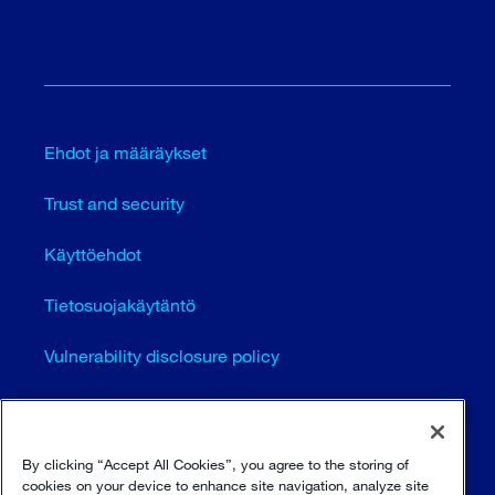
Ehdot ja määräykset
Trust and security
Käyttöehdot
Tietosuojakäytäntö
Vulnerability disclosure policy
Cookie settings (EN)
Sivustokartta
By clicking “Accept All Cookies”, you agree to the storing of
cookies on your device to enhance site navigation, analyze site