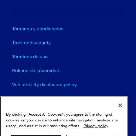
Términos y condiciones
Trust and security
Términos de uso
Política de privacidad
Vulnerability disclosure policy
Cookie settings (EN)
Mapa del sitio
By clicking “Accept All Cookies”, you agree to the storing of
cookies on your device to enhance site navigation, analyze site
usage, and assist in our marketing efforts.
Privacy policy
© Sulzer Ltd 1996 - 2025