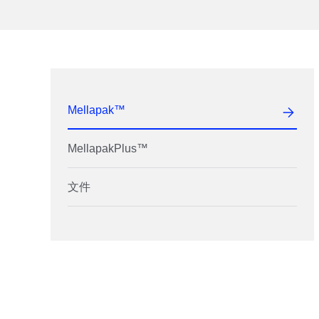
Mellapak™
MellapakPlus™
文件