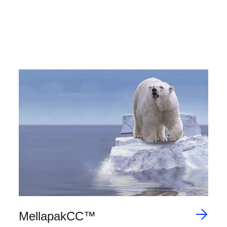
MellapakCC™