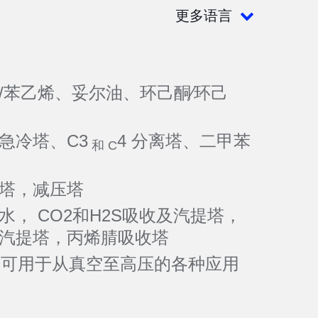
更多语言
/苯乙烯、妥尔油、环己酮∕环己
急冷塔、C3
4 分离塔、二甲苯
和 C
塔，减压塔
水， CO2和H2S吸收及汽提塔，
汽提塔，丙烯腈吸收塔
lus™ 可用于从真空至高压的各种应用