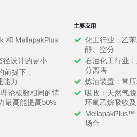
主要应用
 MellapakPlus
化工行业：乙苯
醇、空分
能使塔径设计的更小
石油化工行业：
分离塔
的前提下，
处理能力
炼油装置：常压
在每米理论板数相同的情
吸收：天然气脱
理能力最高能提高50%
环氧乙烷吸收及
MellapakP
场合