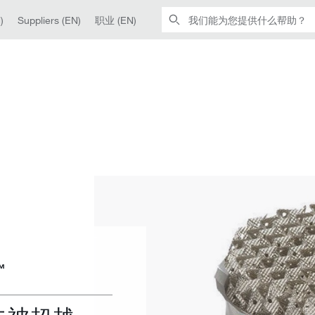
)
Suppliers (EN)
职业 (EN)
™