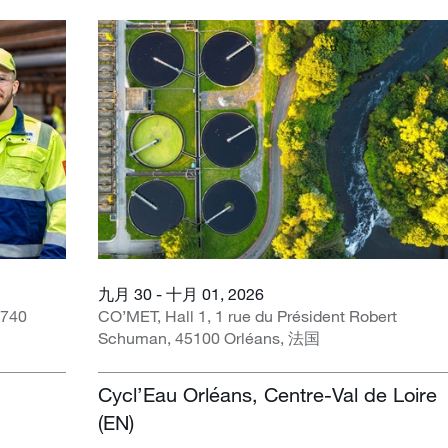
九月 30 - 十月 01, 2026
1740
CO’MET, Hall 1, 1 rue du Président Robert
Schuman, 45100 Orléans, 法国
Cycl’Eau Orléans, Centre-Val de Loire
(EN)