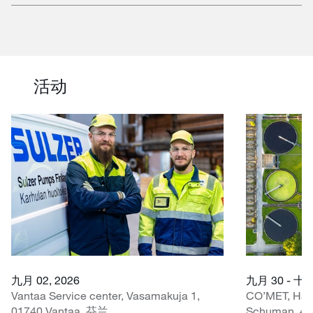
活动
九月 02, 2026
九月 30 - 十月
Vantaa Service center, Vasamakuja 1,
CO’MET, Hall 
01740 Vantaa, 芬兰
Schuman, 45