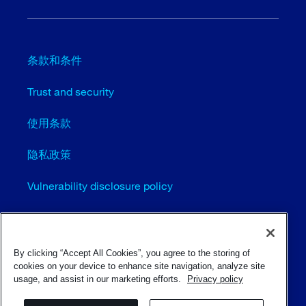
条款和条件
Trust and security
使用条款
隐私政策
Vulnerability disclosure policy
Cookie settings (EN)
站点地图
By clicking “Accept All Cookies”, you agree to the storing of
cookies on your device to enhance site navigation, analyze site
usage, and assist in our marketing efforts.
Privacy policy
© Sulzer Ltd 1996 - 2025