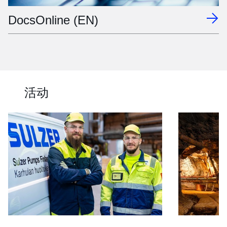
DocsOnline (EN)
活动