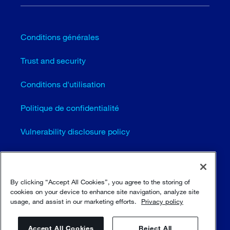
Conditions générales
Trust and security
Conditions d'utilisation
Politique de confidentialité
Vulnerability disclosure policy
Cookie settings (EN)
Plan du site
By clicking “Accept All Cookies”, you agree to the storing of
cookies on your device to enhance site navigation, analyze site
usage, and assist in our marketing efforts.
Privacy policy
© Sulzer Ltd 1996 - 2025
Accept All Cookies
Reject All