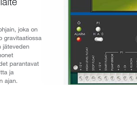
laite
jain, joka on
o gravitaatiossa
en jäteveden
onet
det parantavat
ta ja
n ajan.