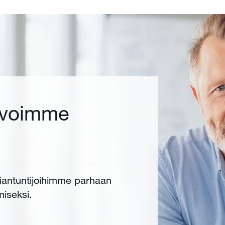
 voimme
siantuntijoihimme parhaan
miseksi.