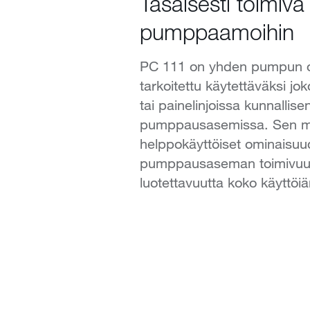
Tasaisesti toimiva 
pumppaamoihin
PC 111 on yhden pumpun oh
tarkoitettu käytettäväksi jok
tai painelinjoissa kunnallis
pumppausasemissa. Sen m
helppokäyttöiset ominaisuu
pumppausaseman toimivuut
luotettavuutta koko käyttöiä