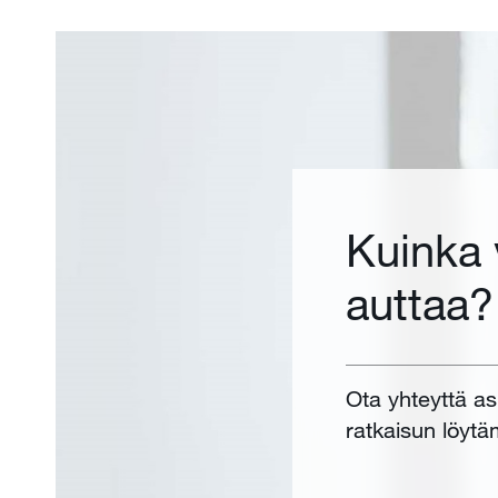
Kuinka
auttaa?
Ota yhteyttä a
ratkaisun löytä