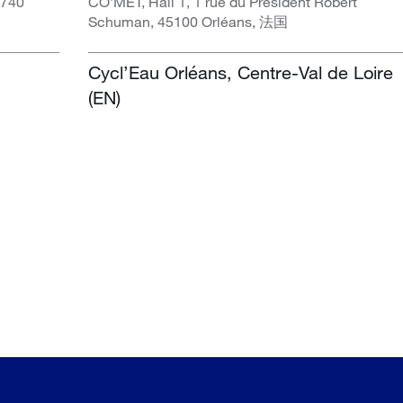
1740
CO’MET, Hall 1, 1 rue du Président Robert
Schuman, 45100 Orléans, 法国
Cycl’Eau Orléans, Centre-Val de Loire
(EN)