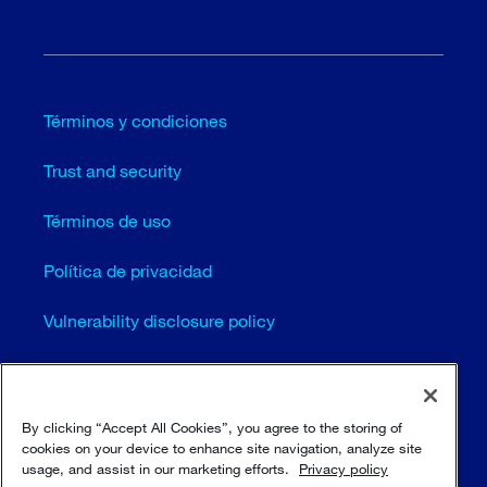
Términos y condiciones
Trust and security
Términos de uso
Política de privacidad
Vulnerability disclosure policy
Cookie settings (EN)
Mapa del sitio
By clicking “Accept All Cookies”, you agree to the storing of
cookies on your device to enhance site navigation, analyze site
usage, and assist in our marketing efforts.
Privacy policy
© Sulzer Ltd 1996 - 2025