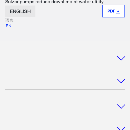
Sulzer pumps reduce downtime at water utility
ENGLISH
PDF
语言:
EN