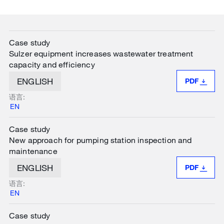
Case study
Sulzer equipment increases wastewater treatment
capacity and efficiency
ENGLISH
PDF
语言:
EN
Case study
New approach for pumping station inspection and
maintenance
ENGLISH
PDF
语言:
EN
Case study