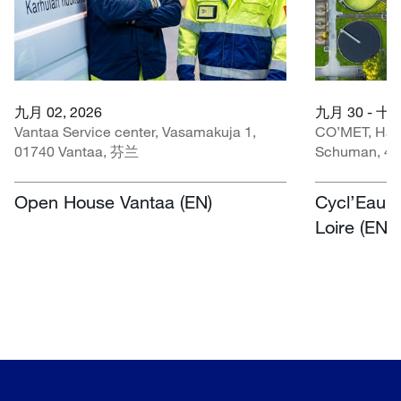
九月 02, 2026
九月 30 - 十月
Vantaa Service center, Vasamakuja 1,
CO’MET, Hall 
01740 Vantaa, 芬兰
Schuman, 45
Open House Vantaa (EN)
Cycl’Eau O
Loire (EN)