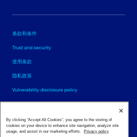
条款和条件
Trust and security
使用条款
隐私政策
Vulnerability disclosure policy
Cookie settings (EN)
站点地图
By clicking “Accept All Cookies”, you agree to the storing of
cookies on your device to enhance site navigation, analyze site
usage, and assist in our marketing efforts.
Privacy policy
© Sulzer Ltd 1996 - 2025