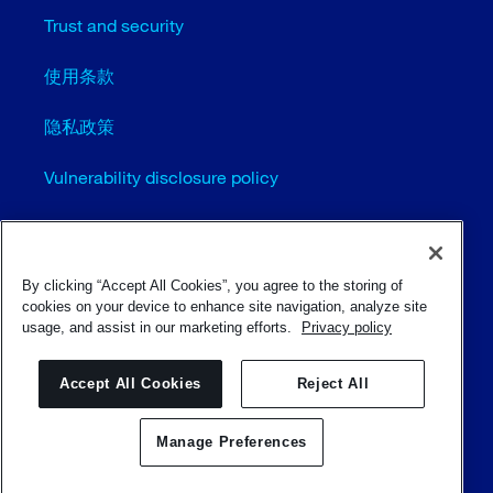
Trust and security
使用条款
隐私政策
Vulnerability disclosure policy
Cookie settings (EN)
站点地图
By clicking “Accept All Cookies”, you agree to the storing of
cookies on your device to enhance site navigation, analyze site
usage, and assist in our marketing efforts.
Privacy policy
© Sulzer Ltd 1996 - 2025
Accept All Cookies
Reject All
Manage Preferences
联系我们