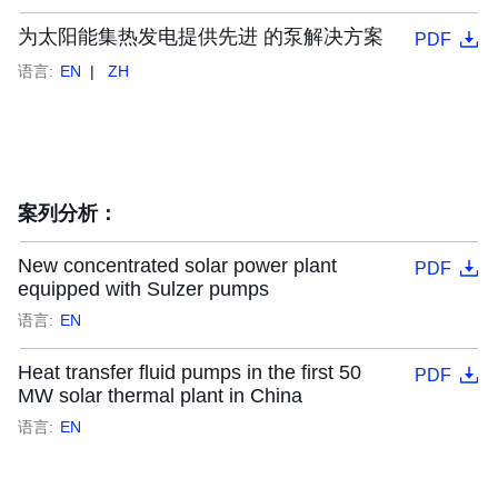
为太阳能集热发电提供先进 的泵解决方案
PDF
语言:
EN
ZH
案列分析：
New concentrated solar power plant
PDF
equipped with Sulzer pumps
语言:
EN
Heat transfer fluid pumps in the first 50
PDF
MW solar thermal plant in China
语言:
EN