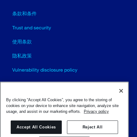
条款和条件
Trust and security
使用条款
隐私政策
Vulnerability disclosure policy
Cookie settings (EN)
站点地图
By clicking “Accept All Cookies”, you agree to the storing of
cookies on your device to enhance site navigation, analyze site
usage, and assist in our marketing efforts.
Privacy policy
© Sulzer Ltd 1996 - 2025
Accept All Cookies
Reject All