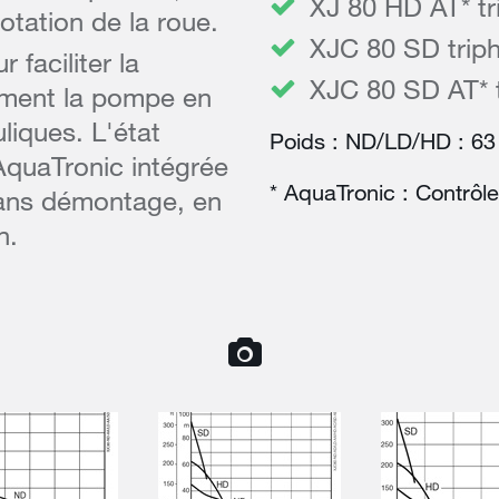
XJ 80 HD AT* tr
otation de la roue.
XJC 80 SD trip
faciliter la
XJC 80 SD AT* t
ement la pompe en
liques. L'état
Poids : ND/LD/HD : 63 
quaTronic intégrée
* AquaTronic : Contrôl
sans démontage, en
n.