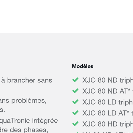
Modèles
e à brancher sans
XJC 80 ND trip
XJC 80 ND AT* 
sans problèmes,
XJC 80 LD trip
s.
XJC 80 LD AT* t
uaTronic intégrée
XJC 80 HD trip
rdre des phases,