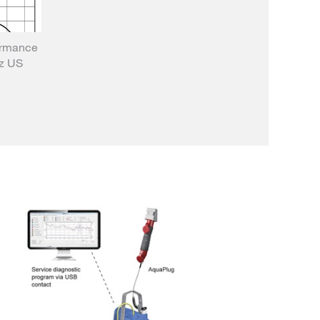
ormance
Hz US