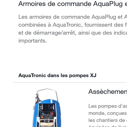
Armoires de commande AquaPlug e
Les armoires de commande AquaPlug et Aq
combinées à AquaTronic, fournissent des 
et de démarrage/arrêt, ainsi que des indic
importants.
AquaTronic dans les pompes XJ
Assèchement 
Les pompes d'ass
monde, conçues p
les chantiers de 
équipées de l'un