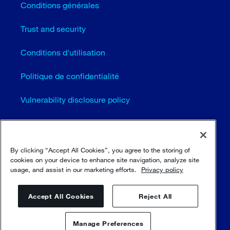
Conditions générales
Trust and security
Conditions d'utilisation
Politique de confidentialité
Vulnerability disclosure policy
Cookie settings (EN)
Plan du site
By clicking “Accept All Cookies”, you agree to the storing of
cookies on your device to enhance site navigation, analyze site
usage, and assist in our marketing efforts.
Privacy policy
© Sulzer Ltd 1996 - 2025
Accept All Cookies
Reject All
Manage Preferences