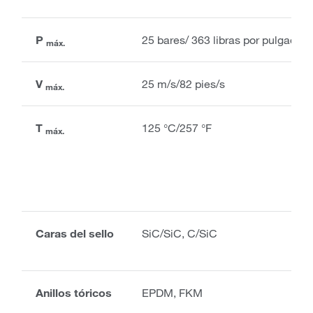
P
25 bares/ 363 libras por pulgada 
máx.
V
25 m/s/82 pies/s
máx.
T
125 °C/257 °F
máx.
Caras del sello
SiC/SiC, C/SiC
Anillos tóricos
EPDM, FKM