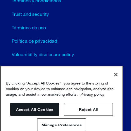
Términos y condiciones
Trust and security
Términos de uso
Política de privacidad
Vulnerability disclosure policy
Cookie settings (EN)
Mapa del sitio
By clicking “Accept All Cookies”, you agree to the storing of
cookies on your device to enhance site navigation, analyze site
usage, and assist in our marketing efforts.
Privacy policy
© Sulzer Ltd 1996 - 2025
Accept All Cookies
Reject All
Manage Preferences