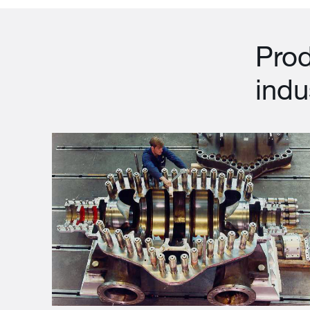
Prod
indu