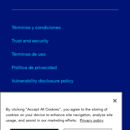
Términos y condiciones
Trust and security
Términos de uso
Política de privacidad
Vulnerability disclosure policy
Cookie settings (EN)
Mapa del sitio
By clicking “Accept All Cookies”, you agree to the storing of
cookies on your device to enhance site navigation, analyze site
usage, and assist in our marketing efforts.
Privacy policy
© Sulzer Ltd 1996 - 2025