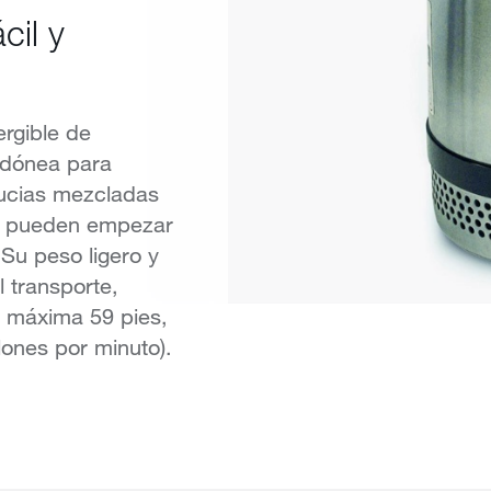
cil y
rgible de
idónea para
ucias mezcladas
ra pueden empezar
Su peso ligero y
l transporte,
a máxima 59 pies,
ones por minuto).