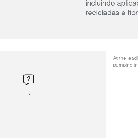
incluindo aplic
recicladas e fi
At the lea
pumping in