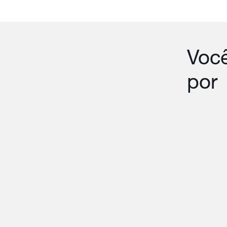
Você
por