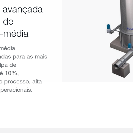
s avançada
 de
i-média
 média
adas para as mais
lpa de
té 10%,
o processo, alta
operacionais.