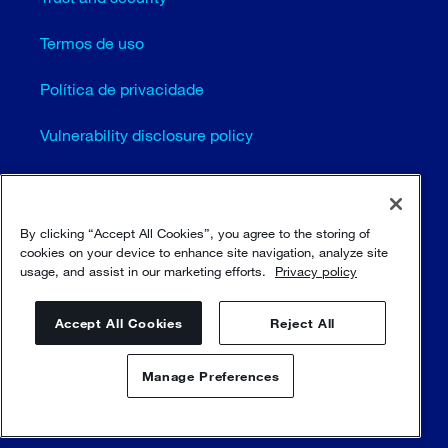
Termos de uso
Política de privacidade
Vulnerability disclosure policy
Configurações de cookies (EN)
Mapa do site
By clicking “Accept All Cookies”, you agree to the storing of
cookies on your device to enhance site navigation, analyze site
usage, and assist in our marketing efforts.
Privacy policy
© Sulzer Ltd 1996 - 2025
Accept All Cookies
Reject All
Manage Preferences
Fale conosco