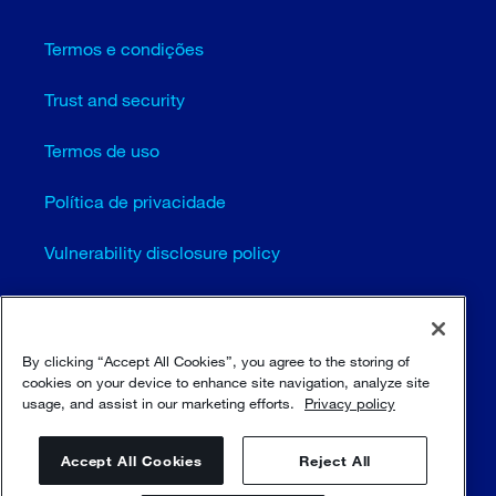
Termos e condições
Trust and security
Termos de uso
Política de privacidade
Vulnerability disclosure policy
Configurações de cookies (EN)
Mapa do site
By clicking “Accept All Cookies”, you agree to the storing of
cookies on your device to enhance site navigation, analyze site
usage, and assist in our marketing efforts.
Privacy policy
© Sulzer Ltd 1996 - 2025
Accept All Cookies
Reject All