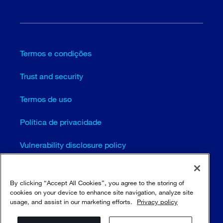
Termos e condições
Trust and security
Termos de uso
Política de privacidade
Vulnerability disclosure policy
Configurações de cookies (EN)
By clicking “Accept All Cookies”, you agree to the storing of
Mapa do site
cookies on your device to enhance site navigation, analyze site
usage, and assist in our marketing efforts.
Privacy policy
© Sulzer Ltd 1996 - 2025