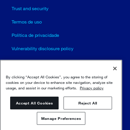
Trust and security
Termos de uso
Política de privacidade
Vulnerability disclosure policy
Configurações de cookies (EN)
Mapa do site
By clicking “Accept All Cookies”, you agree to the storing of
cookies on your device to enhance site navigation, analyze site
usage, and assist in our marketing efforts.
Privacy policy
© Sulzer Ltd 1996 - 2025
Accept All Cookies
Reject All
Manage Preferences