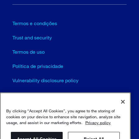
Termos e condições
Trust and security
Termos de uso
Política de privacidade
Vulnerability disclosure policy
Configurações de cookies (EN)
Mapa do site
By clicking “Accept All Cookies”, you agree to the storing of
cookies on your device to enhance site navigation, analyze site
usage, and assist in our marketing efforts.
Privacy policy
© Sulzer Ltd 1996 - 2025
Accept All Cookies
Reject All