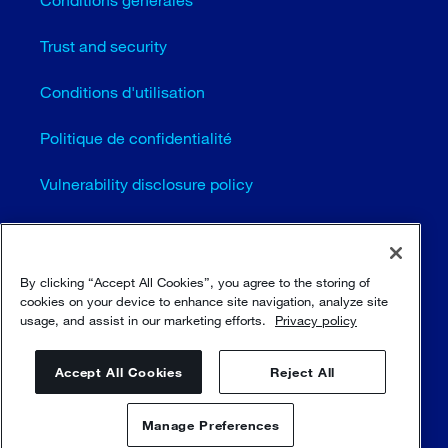
Trust and security
Conditions d'utilisation
Politique de confidentialité
Vulnerability disclosure policy
Cookie settings (EN)
Plan du site
By clicking “Accept All Cookies”, you agree to the storing of
cookies on your device to enhance site navigation, analyze site
usage, and assist in our marketing efforts.
Privacy policy
© Sulzer Ltd 1996 - 2025
Accept All Cookies
Reject All
Manage Preferences