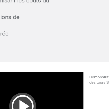
misant les coûts du
tions de
orée
Démonstrat
des tours