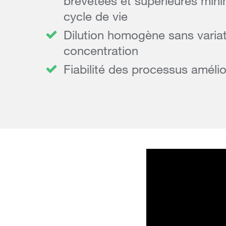
brevetées et supérieures mini
cycle de vie
Dilution homogène sans varia
concentration
Fiabilité des processus améli