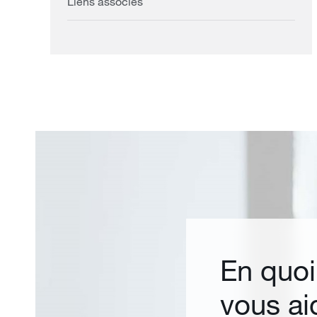
Liens associés
En quo
vous ai