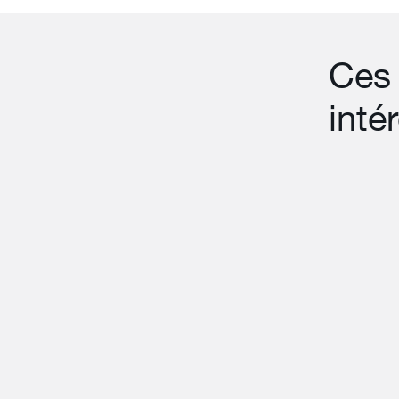
Ces 
inté