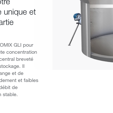
tre
e unique et
artie
LOMIX GLI pour
ute concentration
central breveté
stockage. Il
ange et de
ndement et faibles
débit de
 stable.