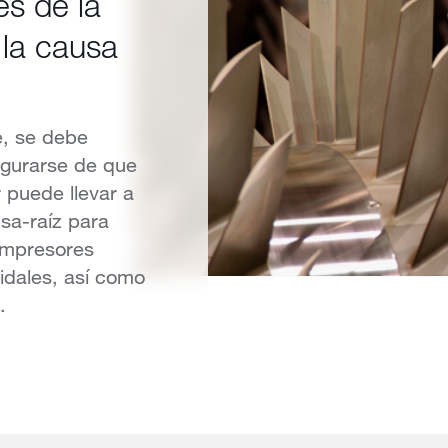
és de la
 la causa
e, se debe
egurarse de que
 puede llevar a
usa-raíz para
ompresores
oidales, así como
.