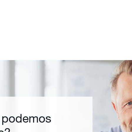
 podemos
e?