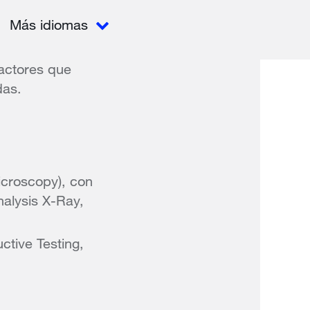
Más idiomas
actores que
das.
icroscopy), con
nalysis X-Ray,
ctive Testing,