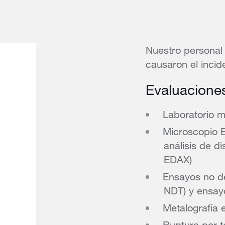
Nuestro personal
causaron el inci
Evaluacione
Laboratorio m
Microscopio E
análisis de d
EDAX)
Ensayos no de
NDT) y ensay
Metalografía e
Ruptura por t