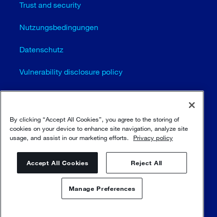
Trust and security
Nutzungsbedingungen
Datenschutz
Vulnerability disclosure policy
Cookie-Einstellungen (EN)
Seitenübersicht
By clicking “Accept All Cookies”, you agree to the storing of
cookies on your device to enhance site navigation, analyze site
usage, and assist in our marketing efforts.
Privacy policy
© Sulzer Ltd 1996 - 2025
Accept All Cookies
Reject All
Manage Preferences
Kontaktieren Sie uns