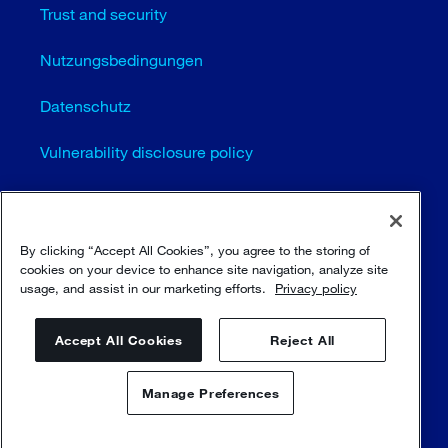
Trust and security
Nutzungsbedingungen
Datenschutz
Vulnerability disclosure policy
Cookie-Einstellungen (EN)
Seitenübersicht
By clicking “Accept All Cookies”, you agree to the storing of
cookies on your device to enhance site navigation, analyze site
usage, and assist in our marketing efforts.
Privacy policy
© Sulzer Ltd 1996 - 2025
Accept All Cookies
Reject All
Manage Preferences
Kontaktieren Sie uns